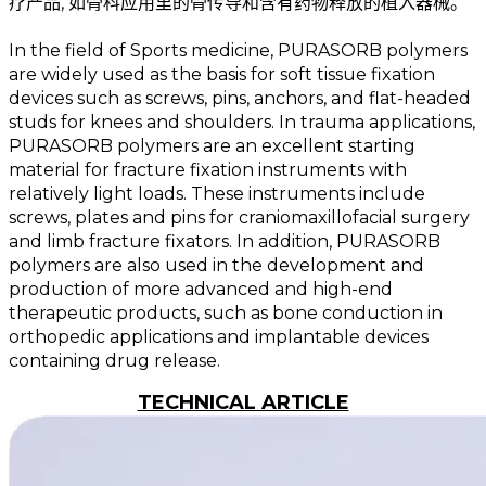
疗产品, 如骨科应用里的骨传导和含有药物释放的植入器械。
In the field of Sports medicine, PURASORB polymers
are widely used as the basis for soft tissue fixation
devices such as screws, pins, anchors, and flat-headed
studs for knees and shoulders. In trauma applications,
PURASORB polymers are an excellent starting
material for fracture fixation instruments with
relatively light loads. These instruments include
screws, plates and pins for craniomaxillofacial surgery
and limb fracture fixators. In addition, PURASORB
polymers are also used in the development and
production of more advanced and high-end
therapeutic products, such as bone conduction in
orthopedic applications and implantable devices
containing drug release.
TECHNICAL ARTICLE